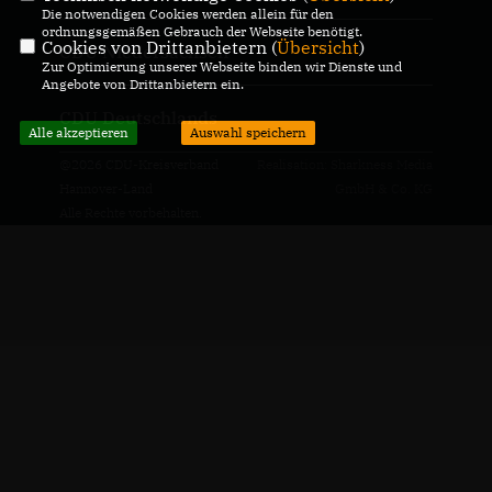
Die notwendigen Cookies werden allein für den
ordnungsgemäßen Gebrauch der Webseite benötigt.
Cookies von Drittanbietern (
Übersicht
)
CDU Niedersachsen
Zur Optimierung unserer Webseite binden wir Dienste und
Angebote von Drittanbietern ein.
CDU Deutschlands
Alle akzeptieren
Auswahl speichern
@2026 CDU-Kreisverband
Realisation: Sharkness Media
Hannover-Land
GmbH & Co. KG
Alle Rechte vorbehalten.