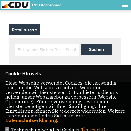
CDU Ronnenberg
Detailsuche
Cookie Hinweis
Diese Webseite verwendet Cookies, die notwendig
sind, um die Webseite zu nutzen. Weiterhin
verwenden wir Dienste von Drittanbietern, die uns
Aktuelle Informationen der CDU in Ronnenberg
helfen, unser Webangebot zu verbessern (Website-
Optmierung). Für die Verwendung bestimmter
Dienste, benötigen wir Ihre Einwilligung. Ihre
Einwilligung können Sie jederzeit widerrufen. Weitere
Informationen finden Sie in unserer
IMPRESSUM
DATENSCHUTZ
KONTAKT
Datenschutzerklärung
.
CDU Hannover-Land
Technisch notwendige Cookies (
Übersicht
)