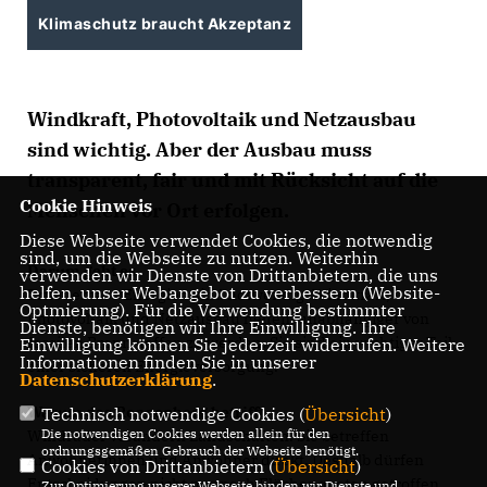
Klimaschutz braucht Akzeptanz
Windkraft, Photovoltaik und Netzausbau
sind wichtig. Aber der Ausbau muss
transparent, fair und mit Rücksicht auf die
Cookie Hinweis
Menschen vor Ort erfolgen.
Diese Webseite verwendet Cookies, die notwendig
sind, um die Webseite zu nutzen. Weiterhin
Darum geht es
verwenden wir Dienste von Drittanbietern, die uns
helfen, unser Webangebot zu verbessern (Website-
Erneuerbare Energien sind notwendig. Windkraft,
Optmierung). Für die Verwendung bestimmter
Photovoltaik und Netzausbau helfen, unabhängiger von
Dienste, benötigen wir Ihre Einwilligung. Ihre
fossilen Brennstoffen zu werden. Sie sind ein wichtiger Teil
Einwilligung können Sie jederzeit widerrufen. Weitere
Informationen finden Sie in unserer
einer sicheren Energieversorgung.
Datenschutzerklärung
.
Warum das Ronnenberg betrifft
Technisch notwendige Cookies (
Übersicht
)
Die notwendigen Cookies werden allein für den
Windräder verändern Landschaften. Sie betreffen
ordnungsgemäßen Gebrauch der Webseite benötigt.
Anwohnerinnen und Anwohner direkt. Deshalb dürfen
Cookies von Drittanbietern (
Übersicht
)
Entscheidungen nicht nur nach Flächenquoten getroffen
Zur Optimierung unserer Webseite binden wir Dienste und